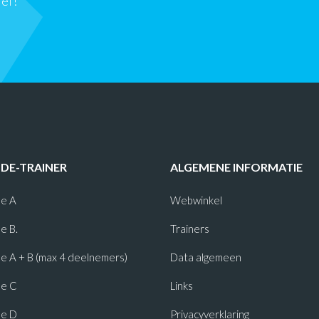
ief!
-DE-TRAINER
ALGEMENE INFORMATIE
e A
Webwinkel
e B.
Trainers
 A + B (max 4 deelnemers)
Data algemeen
e C
Links
e D
Privacyverklaring