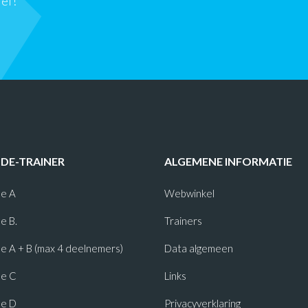
ief!
-DE-TRAINER
ALGEMENE INFORMATIE
e A
Webwinkel
e B.
Trainers
 A + B (max 4 deelnemers)
Data algemeen
e C
Links
e D
Privacyverklaring