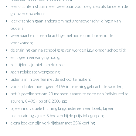
leerkrachten staan meer weerbaar voor de groep als kinderen de
grenzen opzoeken;
leerkrachten gaan anders om met grensoverschrijdingen van
ouders;
weerbaarheid is een krachtige methodiek om burn-out te
voorkomen;
de training kan na school gegeven worden i.p.v. onder schooltijd;
er is geen vervanging nodig;
reistijden zijn niet aan de orde;
geen reiskostenvergoeding;
tijden zijn in overleg met de school te maken;
voor scholen hoeft geen BTW in rekening gebracht te worden;
het is goedkoper om 20 mensen samen te doen dan individueel te
sturen, € 495,- pp of € 200,- pp;
bij een individuele training krijgt iedereen een boek, bij een
teamtraining zijn er 5 boeken bij de prijs inbegrepen;
extra boeken zijn verkrijgbaar met 25% korting.