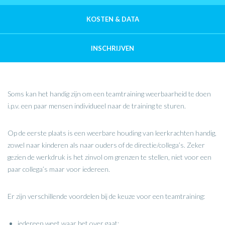
KOSTEN & DATA
INSCHRIJVEN
Soms kan het handig zijn om een teamtraining weerbaarheid te doen
i.p.v. een paar mensen individueel naar de training te sturen.
Op de eerste plaats is een weerbare houding van leerkrachten handig,
zowel naar kinderen als naar ouders of de directie/collega’s. Zeker
gezien de werkdruk is het zinvol om grenzen te stellen, niet voor een
paar collega’s maar voor iedereen.
Er zijn verschillende voordelen bij de keuze voor een teamtraining:
iedereen weet waar het over gaat;