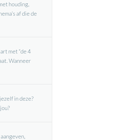
met houding,
hema’s af die de
art met “de 4
gaat. Wanneer
jezelf in deze?
 jou?
, aangeven,