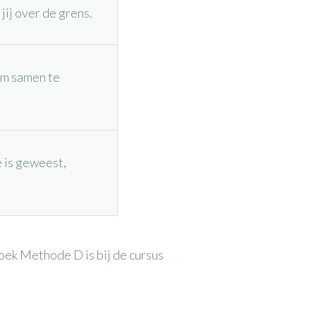
jij over de grens.
om samen te
 is geweest,
oek Methode D is bij de cursus