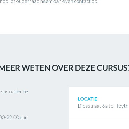
chool of ouderraad neem dan even contact op.
MEER WETEN OVER DEZE CURSUS
rsus nader te
LOCATIE
Biesstraat 6a te Heyt
00-22.00 uur.