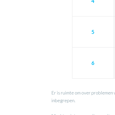
4
5
6
Er is ruimte om over problemen v
inbegrepen.