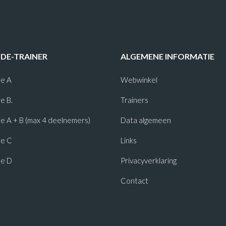
-DE-TRAINER
ALGEMENE INFORMATIE
e A
Webwinkel
e B.
Trainers
 A + B (max 4 deelnemers)
Data algemeen
e C
Links
e D
Privacyverklaring
Contact