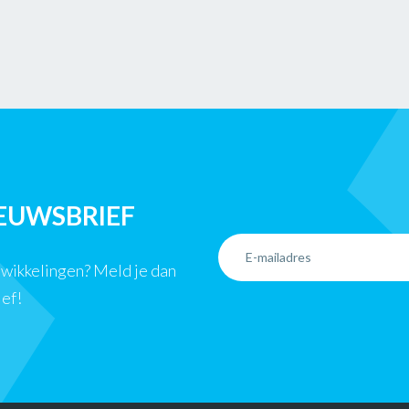
IEUWSBRIEF
ntwikkelingen? Meld je dan
ief!