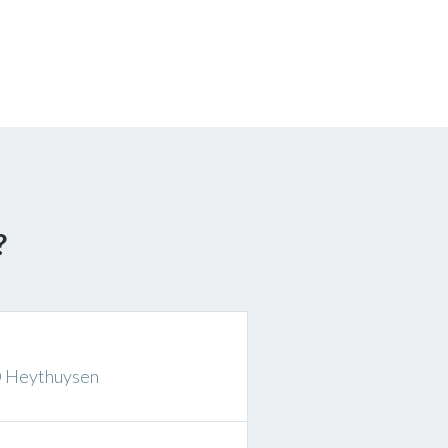
?
D Heythuysen