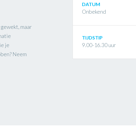
DATUM
Onbekend
e gewekt, maar
matie
TIJDSTIP
e je
9.00-16.30 uur
ebben? Neem