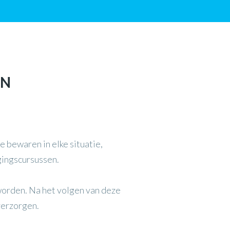
EN
e bewaren in elke situatie,
gingscursussen.
worden. Na het volgen van deze
verzorgen.