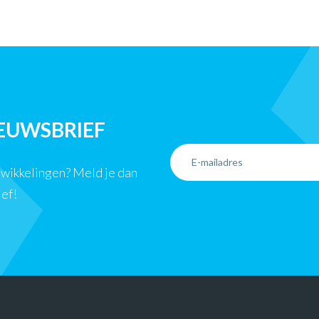
IEUWSBRIEF
ntwikkelingen? Meld je dan
ief!