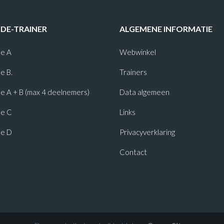
-DE-TRAINER
ALGEMENE INFORMATIE
e A
Webwinkel
e B.
Trainers
 A + B (max 4 deelnemers)
Data algemeen
e C
Links
e D
Privacyverklaring
Contact