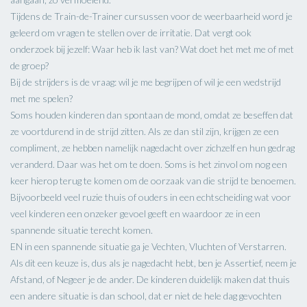
Tijdens de Train-de-Trainer cursussen voor de weerbaarheid word je
geleerd om vragen te stellen over de irritatie. Dat vergt ook
onderzoek bij jezelf: Waar heb ik last van? Wat doet het met me of met
de groep?
Bij de strijders is de vraag: wil je me begrijpen of wil je een wedstrijd
met me spelen?
Soms houden kinderen dan spontaan de mond, omdat ze beseffen dat
ze voortdurend in de strijd zitten. Als ze dan stil zijn, krijgen ze een
compliment, ze hebben namelijk nagedacht over zichzelf en hun gedrag
veranderd. Daar was het om te doen. Soms is het zinvol om nog een
keer hierop terug te komen om de oorzaak van die strijd te benoemen.
Bijvoorbeeld veel ruzie thuis of ouders in een echtscheiding wat voor
veel kinderen een onzeker gevoel geeft en waardoor ze in een
spannende situatie terecht komen.
EN in een spannende situatie ga je Vechten, Vluchten of Verstarren.
Als dit een keuze is, dus als je nagedacht hebt, ben je Assertief, neem je
Afstand, of Negeer je de ander. De kinderen duidelijk maken dat thuis
een andere situatie is dan school, dat er niet de hele dag gevochten