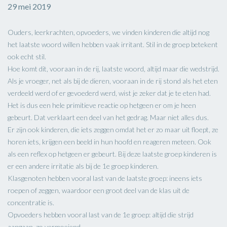
29 mei 2019
Ouders, leerkrachten, opvoeders, we vinden kinderen die altijd nog
het laatste woord willen hebben vaak irritant. Stil in de groep betekent
ook echt stil.
Hoe komt dit, vooraan in de rij, laatste woord, altijd maar die wedstrijd.
Als je vroeger, net als bij de dieren, vooraan in de rij stond als het eten
verdeeld werd of er gevoederd werd, wist je zeker dat je te eten had.
Het is dus een hele primitieve reactie op hetgeen er om je heen
gebeurt. Dat verklaart een deel van het gedrag. Maar niet alles dus.
Er zijn ook kinderen, die iets zeggen omdat het er zo maar uit floept, ze
horen iets, krijgen een beeld in hun hoofd en reageren meteen. Ook
als een reflex op hetgeen er gebeurt. Bij deze laatste groep kinderen is
er een andere irritatie als bij de 1e groep kinderen.
Klasgenoten hebben vooral last van de laatste groep: ineens iets
roepen of zeggen, waardoor een groot deel van de klas uit de
concentratie is.
Opvoeders hebben vooral last van de 1e groep: altijd die strijd
aangaan, zo vermoeiend.